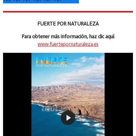
FUERTE POR NATURALEZA
Para obtener más información, haz clic aquí:
www.fuertepornaturaleza.es
P
l