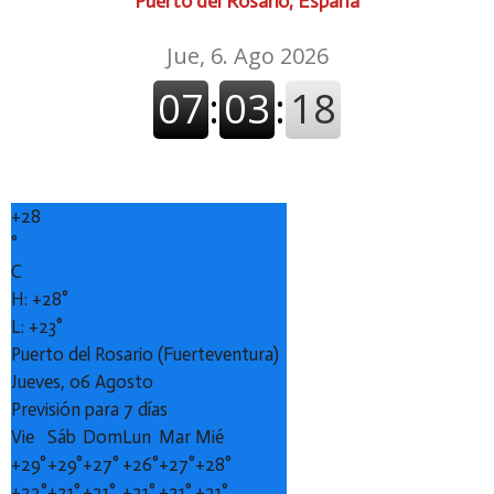
Puerto del Rosario, España
+
28
°
C
H:
+
28°
L:
+
23°
Puerto del Rosario (Fuerteventura)
Jueves, 06 Agosto
Previsión para 7 días
Vie
Sáb
Dom
Lun
Mar
Mié
+
29°
+
29°
+
27°
+
26°
+
27°
+
28°
+
22°
+
21°
+
21°
+
21°
+
21°
+
21°