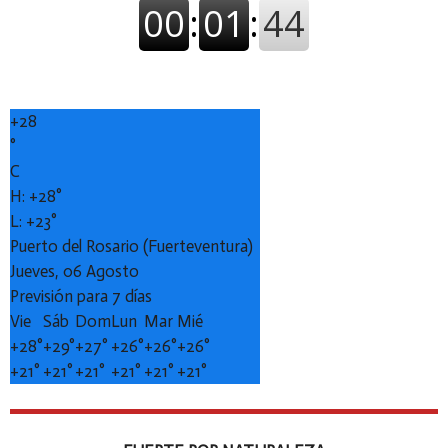
+
28
°
C
H:
+
28°
L:
+
23°
Puerto del Rosario (Fuerteventura)
Jueves, 06 Agosto
Previsión para 7 días
Vie
Sáb
Dom
Lun
Mar
Mié
+
28°
+
29°
+
27°
+
26°
+
26°
+
26°
+
21°
+
21°
+
21°
+
21°
+
21°
+
21°