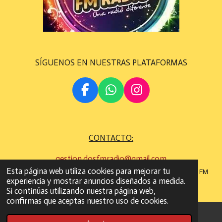
SÍGUENOS EN NUESTRAS PLATAFORMAS
F
W
I
A
H
N
C
A
S
E
T
T
CONTACTO:
B
S
A
O
A
G
gestion.dosfmradio@gmail.com
O
P
R
Esta página web utiliza cookies para mejorar tu
©
Todos los derechos son reservados
2022 - 2023 DOS FM
K
P
A
experiencia y mostrar anuncios diseñados a medida.
RADIO
M
Si continúas utilizando nuestra página web,
confirmas que aceptas nuestro uso de cookies.