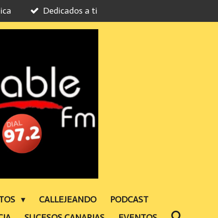
ica
Dedicados a ti
NTOS
CALLEJEANDO
PODCAST
CIA
SUCESOS CANARIAS
EVENTOS