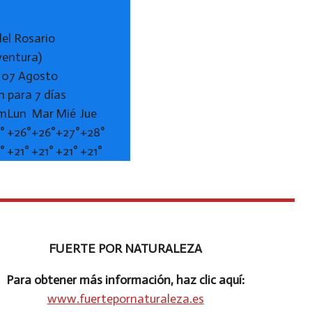
del Rosario
ventura)
, 07 Agosto
n para 7 días
m
Lun
Mar
Mié
Jue
°
+
26°
+
26°
+
27°
+
28°
°
+
21°
+
21°
+
21°
+
21°
FUERTE POR NATURALEZA
Para obtener más información, haz clic aquí:
www.fuertepornaturaleza.es