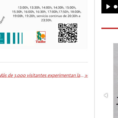
P
l
a
y
Más de 3.000 visitantes experimentan la astronomía y las tradiciones majoreras con tecnología inmersiva en FEAGA 2025
»