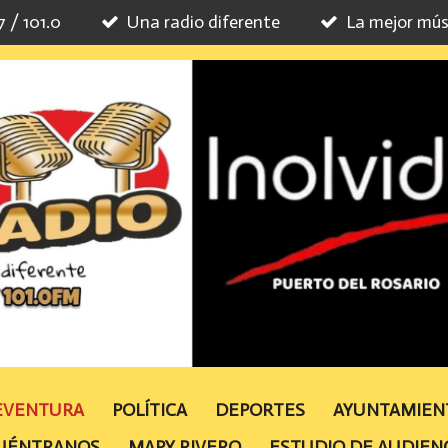
7 / 101.0
Una radio diferente
La mejor mús
TEVENTURA
POLÍTICA
DEPORTES
AYUNTAMIE
UÉNTRANOS
MAPY RIVERO
ESTUDIO DE AUDIEN