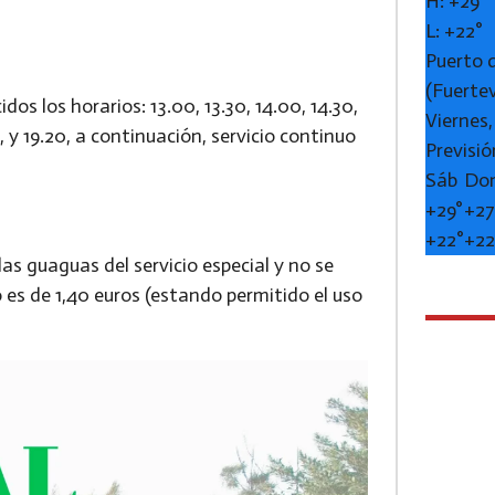
H:
+
29°
L:
+
22°
Puerto 
(Fuerte
os los horarios: 13.00, 13.30, 14.00, 14.30,
Viernes
s, y 19.20, a continuación, servicio continuo
Previsió
Sáb
Do
+
29°
+
27
+
22°
+
22
las guaguas del servicio especial y no se
 es de 1,40 euros (estando permitido el uso