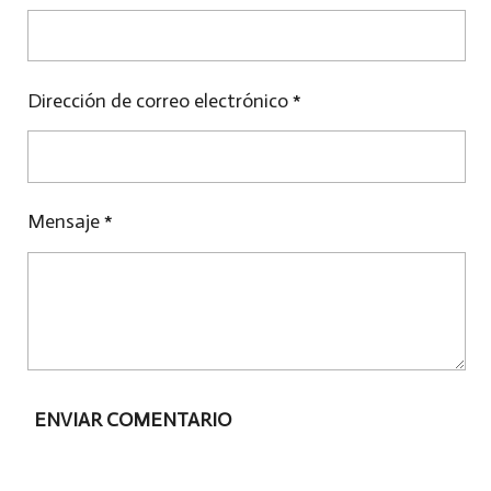
I
I
I
R
R
R
Dirección de correo electrónico *
Mensaje *
ENVIAR COMENTARIO