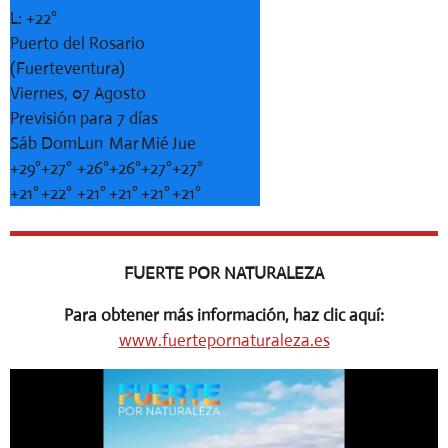
L:
+
22°
Puerto del Rosario
(Fuerteventura)
Viernes, 07 Agosto
Previsión para 7 días
Sáb
Dom
Lun
Mar
Mié
Jue
+
29°
+
27°
+
26°
+
26°
+
27°
+
27°
+
21°
+
22°
+
21°
+
21°
+
21°
+
21°
FUERTE POR NATURALEZA
Para obtener más información, haz clic aquí:
www.fuertepornaturaleza.es