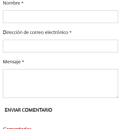
R
R
R
R
Nombre *
T
T
T
T
I
I
I
I
R
R
R
R
Dirección de correo electrónico *
Mensaje *
ENVIAR COMENTARIO