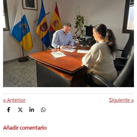
«
Anterior
Siguiente
»
C
C
C
C
O
O
O
O
M
M
M
M
Añadir comentario
P
P
P
P
A
A
A
A