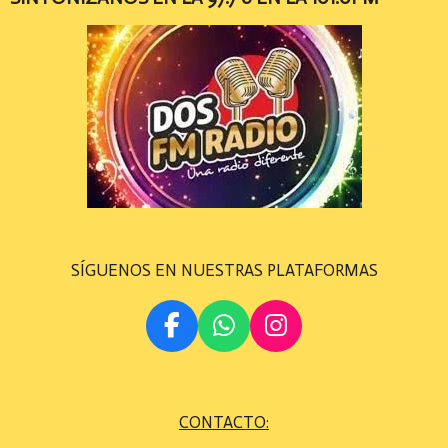
SÍGUENOS EN NUESTRAS PLATAFORMAS
F
W
I
A
H
N
C
A
S
E
T
T
CONTACTO:
B
S
A