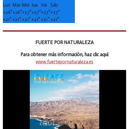
Lun
Mar
Mié
Jue
Vie
Sáb
+
26°
+
26°
+
27°
+
27°
+
27°
+
27°
+
21°
+
21°
+
21°
+
21°
+
21°
+
21°
FUERTE POR NATURALEZA
Para obtener más información, haz clic aquí:
www.fuertepornaturaleza.es