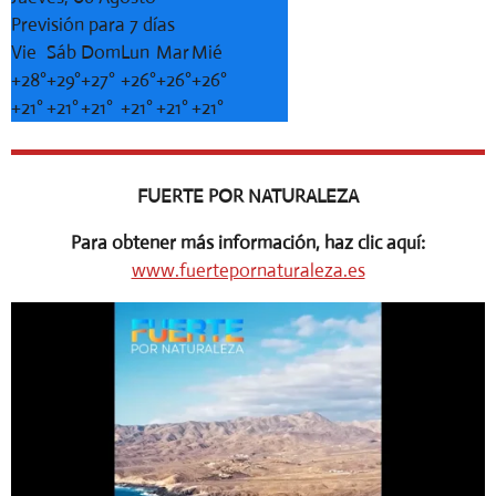
Previsión para 7 días
Vie
Sáb
Dom
Lun
Mar
Mié
+
28°
+
29°
+
27°
+
26°
+
26°
+
26°
+
21°
+
21°
+
21°
+
21°
+
21°
+
21°
FUERTE POR NATURALEZA
Para obtener más información, haz clic aquí:
www.fuertepornaturaleza.es