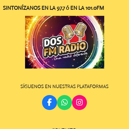
SINTONÍZANOS EN LA 97.7 ó EN LA 101.0FM
SÍGUENOS EN NUESTRAS PLATAFORMAS
F
W
I
A
H
N
C
A
S
E
T
T