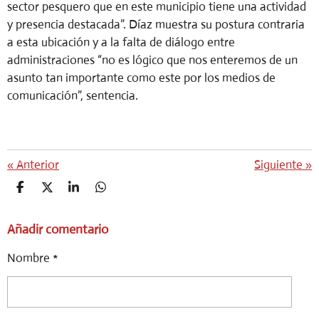
sector pesquero que en este municipio tiene una actividad
y presencia destacada”. Díaz muestra su postura contraria
a esta ubicación y a la falta de diálogo entre
administraciones “no es lógico que nos enteremos de un
asunto tan importante como este por los medios de
comunicación”, sentencia.
«
Anterior
Siguiente
»
C
C
C
C
O
O
O
O
M
M
M
M
Añadir comentario
P
P
P
P
A
A
A
A
R
R
R
R
Nombre *
T
T
T
T
I
I
I
I
R
R
R
R