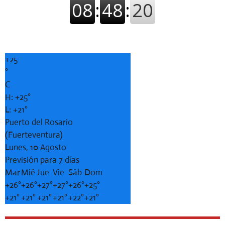
+
25
°
C
H:
+
25°
L:
+
21°
Puerto del Rosario
(Fuerteventura)
Lunes, 10 Agosto
Previsión para 7 días
Mar
Mié
Jue
Vie
Sáb
Dom
+
26°
+
26°
+
27°
+
27°
+
26°
+
25°
+
21°
+
21°
+
21°
+
21°
+
22°
+
21°