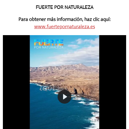
FUERTE POR NATURALEZA
Para obtener más información, haz clic aquí:
www.fuertepornaturaleza.es
P
l
a
y