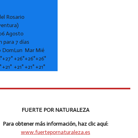
del Rosario
ventura)
 06 Agosto
n para 7 días
b
Dom
Lun
Mar
Mié
°
+
27°
+
26°
+
26°
+
26°
°
+
21°
+
21°
+
21°
+
21°
FUERTE POR NATURALEZA
Para obtener más información, haz clic aquí:
www.fuertepornaturaleza.es