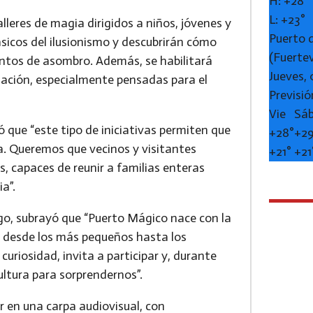
H:
+
28°
L:
+
23°
alleres de magia dirigidos a niños, jóvenes y
Puerto 
ásicos del ilusionismo y descubrirán cómo
(Fuerte
tos de asombro. Además, se habilitará
Jueves,
mación
, especialmente pensadas para el
Previsió
Vie
Sá
ó que “este tipo de iniciativas permiten que
+
28°
+
29
ra. Queremos que vecinos y visitantes
+
21°
+
21
, capaces de reunir a familias enteras
ia”.
go
, subrayó que “Puerto Mágico nace con la
s, desde los más pequeños hasta los
curiosidad, invita a participar y, durante
ultura para sorprendernos”.
ar en una carpa audiovisual
, con