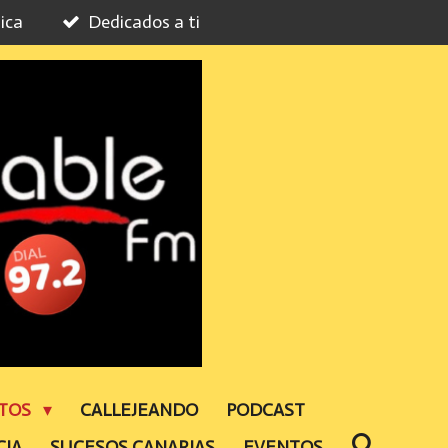
ica
Dedicados a ti
NTOS
CALLEJEANDO
PODCAST
CIA
SUCESOS CANARIAS
EVENTOS