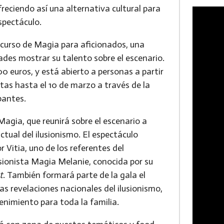
ofreciendo así una alternativa cultural para
spectáculo.
curso de Magia para aficionados
, una
dades mostrar su talento sobre el escenario.
00 euros
, y está abierto a personas
a partir
rtas
hasta el 10 de marzo a través de la
ipantes.
 Magia
, que reunirá sobre el escenario a
ual del ilusionismo. El espectáculo
r Vitia
, uno de los referentes del
sionista
Magia Melanie
, conocida por su
t
. También formará parte de la gala el
as revelaciones nacionales del ilusionismo,
enimiento para toda la familia.