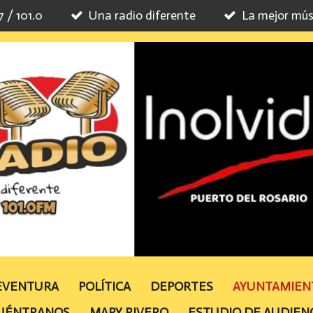
7 / 101.0
Una radio diferente
La mejor mús
TEVENTURA
POLÍTICA
DEPORTES
AYUNTAMIE
UÉNTRANOS
MAPY RIVERO
ESTUDIO DE AUDIEN