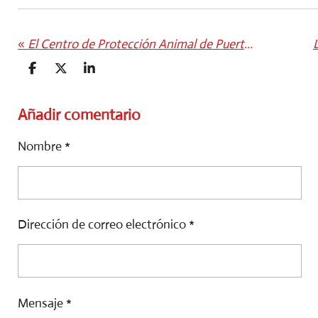
«
El Centro de Protección Animal de Puerto del Rosario refuerza su labor con más adopciones y nuevas acciones de control felino
C
C
C
O
O
O
M
M
M
P
P
P
Añadir comentario
A
A
A
R
R
R
Nombre *
T
T
T
I
I
I
R
R
R
Dirección de correo electrónico *
Mensaje *