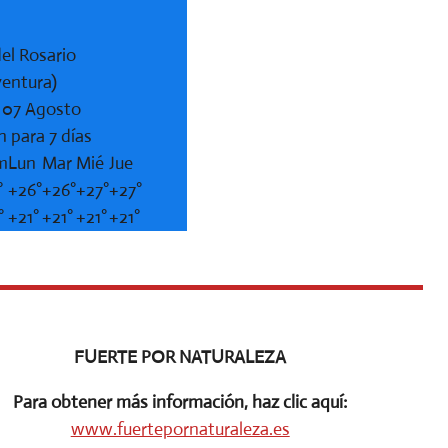
el Rosario
ventura)
, 07 Agosto
n para 7 días
m
Lun
Mar
Mié
Jue
°
+
26°
+
26°
+
27°
+
27°
°
+
21°
+
21°
+
21°
+
21°
FUERTE POR NATURALEZA
Para obtener más información, haz clic aquí:
www.fuertepornaturaleza.es