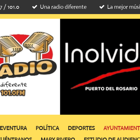
7 / 101.0
Una radio diferente
La mejor mús
TEVENTURA
POLÍTICA
DEPORTES
AYUNTAMIEN
CUÉNTRANOS
MAPY RIVERO
ESTUDIO DE AUDIENC