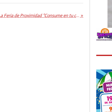
La Feria de Proximidad “Consume en tu ciudad” se celebrará el 29 de noviembre en la Plaza de la Paz
»