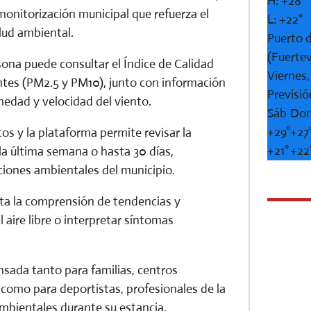
H:
+
28°
monitorización municipal que refuerza el
L:
+
22°
lud ambiental.
Puerto d
(Fuerte
rsona puede consultar el Índice de
Calidad
Viernes
nantes (PM2.5 y PM10), junto con información
Previsió
dad y velocidad del viento.
Sáb
Do
+
29°
+
27
s y la plataforma permite revisar la
+
21°
+
22
 la última semana o hasta 30 días,
ciones ambientales del municipio.
lita la comprensión de tendencias y
l aire libre o interpretar síntomas
sada tanto para familias, centros
como para deportistas, profesionales de la
ambientales durante su estancia.