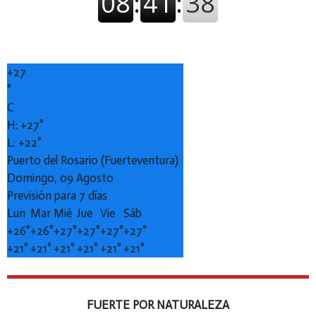
+
27
°
C
H:
+
27°
L:
+
22°
Puerto del Rosario (Fuerteventura)
Domingo, 09 Agosto
Previsión para 7 días
Lun
Mar
Mié
Jue
Vie
Sáb
+
26°
+
26°
+
27°
+
27°
+
27°
+
27°
+
21°
+
21°
+
21°
+
21°
+
21°
+
21°
FUERTE POR NATURALEZA