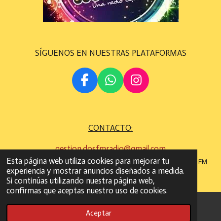
SÍGUENOS EN NUESTRAS PLATAFORMAS
F
W
I
A
H
N
C
A
S
E
T
T
CONTACTO:
B
S
A
O
A
G
gestion.dosfmradio@gmail.com
O
P
R
Esta página web utiliza cookies para mejorar tu
©
Todos los derechos son reservados
2022 - 2023 DOS FM
K
P
A
experiencia y mostrar anuncios diseñados a medida.
RADIO
M
Si continúas utilizando nuestra página web,
confirmas que aceptas nuestro uso de cookies.
Aceptar
Correo electrónico
WhatsApp