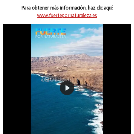
Para obtener más información, haz clic aquí:
www.fuertepornaturaleza.es
P
l
a
y