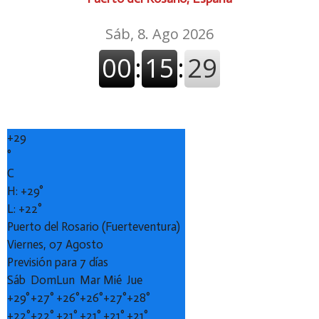
+
29
°
C
H:
+
29°
L:
+
22°
Puerto del Rosario (Fuerteventura)
Viernes, 07 Agosto
Previsión para 7 días
Sáb
Dom
Lun
Mar
Mié
Jue
+
29°
+
27°
+
26°
+
26°
+
27°
+
28°
+
22°
+
22°
+
21°
+
21°
+
21°
+
21°