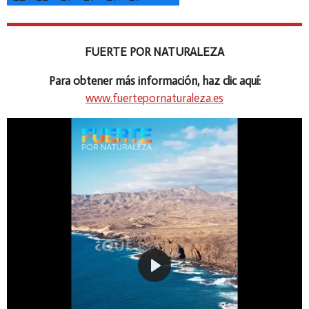
FUERTE POR NATURALEZA
Para obtener más información, haz clic aquí:
www.fuertepornaturaleza.es
P
l