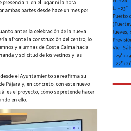
H:
+
28°
 presencia ni en el lugar ni la hora
L:
+
23°
por ambas partes desde hace un mes por
Puerto 
(Fuerte
anto antes la celebración de la nueva
Jueves,
ría afronte la construcción del centro, lo
Previsió
alumnos y alumnas de Costa Calma hacia
Vie
Sá
nda y solicitud de los vecinos y las
+
29°
+
29
+
22°
+
21
a, desde el Ayuntamiento se reafirma su
de Pájara y, en concreto, con este nuevo
cuál es el proyecto, cómo se pretende hacer
bajando en ello.