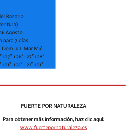
del Rosario
ventura)
 06 Agosto
n para 7 días
b
Dom
Lun
Mar
Mié
°
+
27°
+
26°
+
27°
+
28°
°
+
21°
+
21°
+
21°
+
21°
FUERTE POR NATURALEZA
Para obtener más información, haz clic aquí:
www.fuertepornaturaleza.es