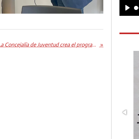
P
l
a
y
La Concejalía de Juventud crea el programa ‘Pájara Baila’
»