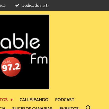
ica
Dedicados a ti
NTOS
CALLEJEANDO
PODCAST
CIA
SUCESOS CANARIAS
EVENTOS