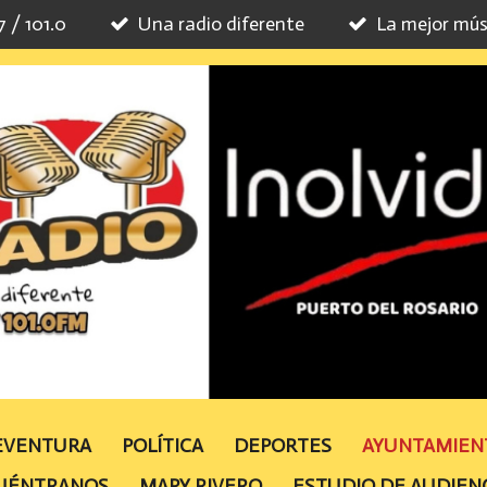
7 / 101.0
Una radio diferente
La mejor mús
TEVENTURA
POLÍTICA
DEPORTES
AYUNTAMIE
UÉNTRANOS
MAPY RIVERO
ESTUDIO DE AUDIEN