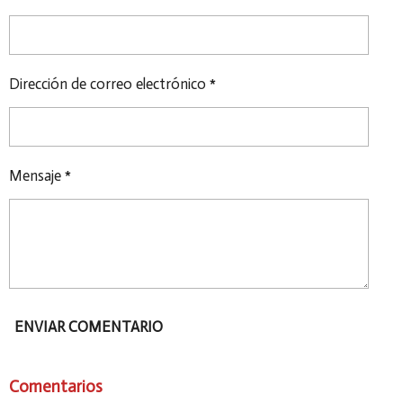
T
T
T
T
I
I
I
I
R
R
R
R
Dirección de correo electrónico *
Mensaje *
ENVIAR COMENTARIO
Comentarios