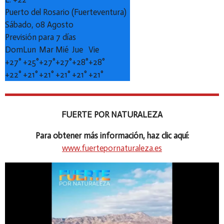
Puerto del Rosario (Fuerteventura)
Sábado, 08 Agosto
Previsión para 7 días
Dom
Lun
Mar
Mié
Jue
Vie
+
27°
+
25°
+
27°
+
27°
+
28°
+
28°
+
22°
+
21°
+
21°
+
21°
+
21°
+
21°
FUERTE POR NATURALEZA
Para obtener más información, haz clic aquí:
www.fuertepornaturaleza.es