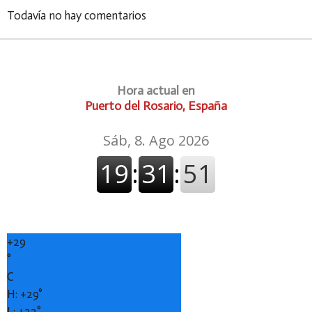
Todavía no hay comentarios
Hora actual en
Puerto del Rosario, España
+
29
°
C
H:
+
29°
L:
+
22°