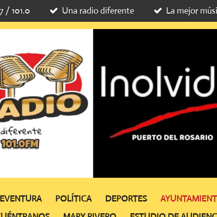
7 / 101.0
Una radio diferente
La mejor mús
TEVENTURA
POLÍTICA
DEPORTES
AYUNTAMIEN
CUÉNTRANOS
MAPY RIVERO
ESTUDIO DE AUDIENC