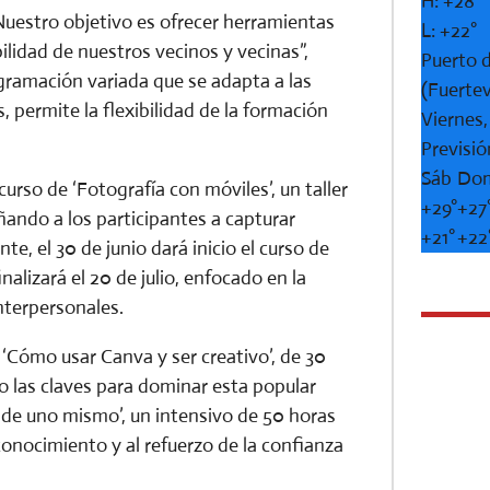
H:
+
28°
“Nuestro objetivo es ofrecer herramientas
L:
+
22°
ilidad de nuestros vecinos y vecinas”,
Puerto d
ramación variada que se adapta a las
(Fuerte
 permite la flexibilidad de la formación
Viernes
Previsió
Sáb
Do
urso de ‘Fotografía con móviles’, un taller
+
29°
+
27
ñando a los participantes a capturar
+
21°
+
22
, el 30 de junio dará inicio el curso de
alizará el 20 de julio, enfocado en la
interpersonales.
 ‘Cómo usar Canva y ser creativo’, de 30
ndo las claves para dominar esta popular
or de uno mismo’, un intensivo de 50 horas
conocimiento y al refuerzo de la confianza