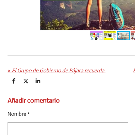
«
El Grupo de Gobierno de Pájara recuerda al vicepresidente del Cabildo que los asuntos urbanísticos del municipio se tratan en el Ayuntamiento
C
C
C
O
O
O
M
M
M
P
P
P
Añadir comentario
A
A
A
R
R
R
Nombre *
T
T
T
I
I
I
R
R
R