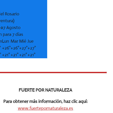
el Rosario
ventura)
, 07 Agosto
n para 7 días
m
Lun
Mar
Mié
Jue
°
+
26°
+
26°
+
27°
+
27°
°
+
21°
+
21°
+
21°
+
21°
FUERTE POR NATURALEZA
Para obtener más información, haz clic aquí:
www.fuertepornaturaleza.es