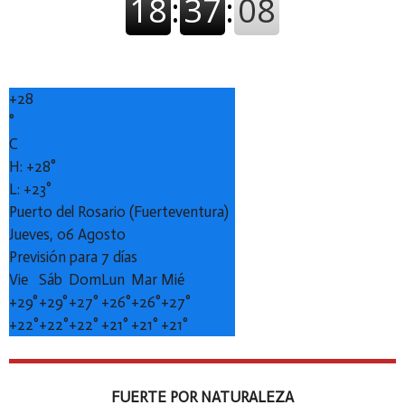
+
28
°
C
H:
+
28°
L:
+
23°
Puerto del Rosario (Fuerteventura)
Jueves, 06 Agosto
Previsión para 7 días
Vie
Sáb
Dom
Lun
Mar
Mié
+
29°
+
29°
+
27°
+
26°
+
26°
+
27°
+
22°
+
22°
+
22°
+
21°
+
21°
+
21°
FUERTE POR NATURALEZA