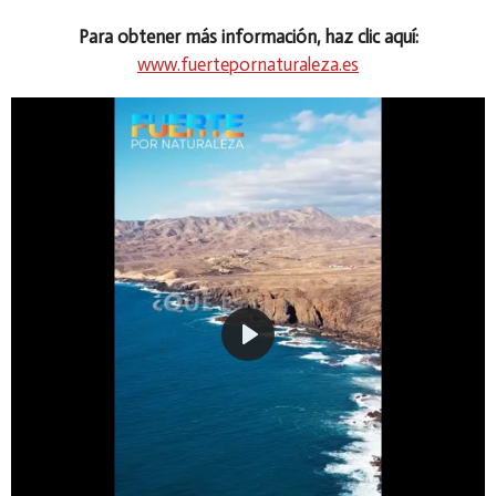
Para obtener más información, haz clic aquí:
www.fuertepornaturaleza.es
P
l
a
y