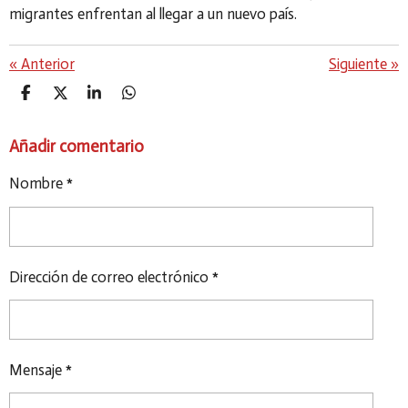
migrantes enfrentan al llegar a un nuevo país.
«
Anterior
Siguiente
»
C
C
C
C
O
O
O
O
M
M
M
M
Añadir comentario
P
P
P
P
A
A
A
A
R
R
R
R
Nombre *
T
T
T
T
I
I
I
I
R
R
R
R
Dirección de correo electrónico *
Mensaje *