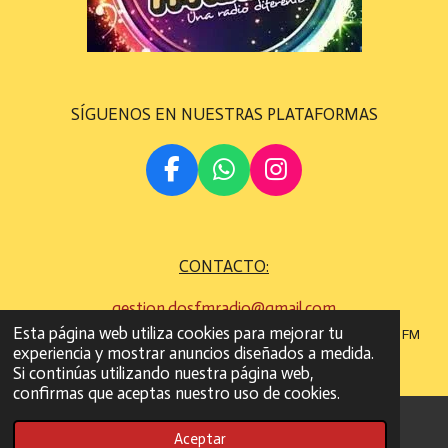
SÍGUENOS EN NUESTRAS PLATAFORMAS
F
W
I
A
H
N
C
A
S
E
T
T
CONTACTO:
B
S
A
O
A
G
gestion.dosfmradio@gmail.com
O
P
R
Esta página web utiliza cookies para mejorar tu
©
Todos los derechos son reservados
2022 - 2023 DOS FM
K
P
A
experiencia y mostrar anuncios diseñados a medida.
RADIO
M
Si continúas utilizando nuestra página web,
confirmas que aceptas nuestro uso de cookies.
Aceptar
Correo electrónico
WhatsApp