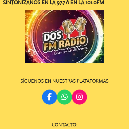
SINTONÍZANOS EN LA 97.7 ó EN LA 101.0FM
SÍGUENOS EN NUESTRAS PLATAFORMAS
F
W
I
A
H
N
C
A
S
E
T
T
CONTACTO:
B
S
A