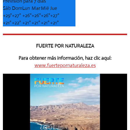
Previsión para 7 días
Sáb
Dom
Lun
Mar
Mié
Jue
+
29°
+
27°
+
26°
+
26°
+
26°
+
27°
+
21°
+
22°
+
21°
+
21°
+
21°
+
21°
FUERTE POR NATURALEZA
Para obtener más información, haz clic aquí:
www.fuertepornaturaleza.es