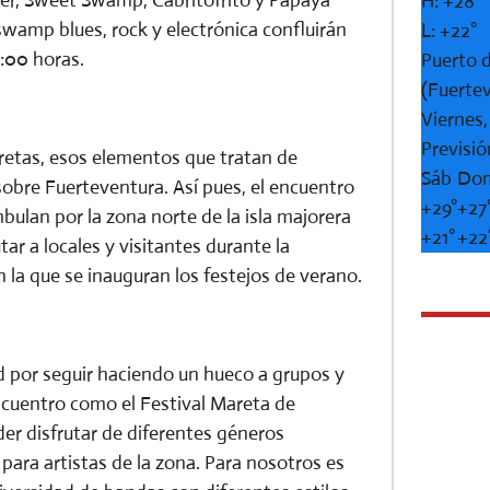
H:
+
28°
swamp blues, rock y electrónica confluirán
L:
+
22°
0:00 horas.
Puerto d
(Fuerte
Viernes
Previsió
maretas, esos elementos que tratan de
Sáb
Do
a sobre Fuerteventura. Así pues, el encuentro
+
29°
+
27
bulan por la zona norte de la isla majorera
+
21°
+
22
tar a locales y visitantes durante la
 la que se inauguran los festejos de verano.
tad por seguir haciendo un hueco a grupos y
encuentro como el Festival Mareta de
er disfrutar de diferentes géneros
para artistas de la zona. Para nosotros es