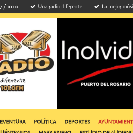
7 / 101.0
Una radio diferente
La mejor mús
TEVENTURA
POLÍTICA
DEPORTES
AYUNTAMIEN
CUÉNTRANOS
MAPY RIVERO
ESTUDIO DE AUDIENC