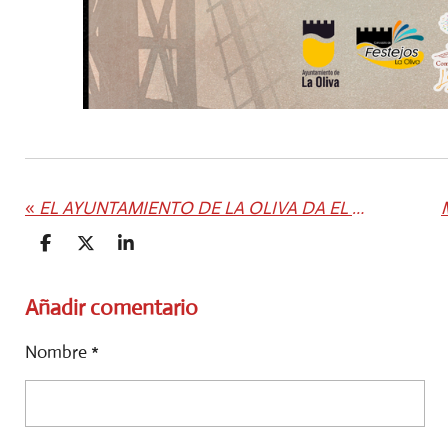
«
EL AYUNTAMIENTO DE LA OLIVA DA EL PRIMER PASO PARA ESTUDIAR LA IMPLANTACIÓN DE UNA TASA TURÍSTICA QUE REFUERCE LOS SERVICIOS PÚBLICOS Y PROTEJA EL ENTORNO NATURAL
C
C
C
O
O
O
M
M
M
P
P
P
Añadir comentario
A
A
A
R
R
R
Nombre *
T
T
T
I
I
I
R
R
R