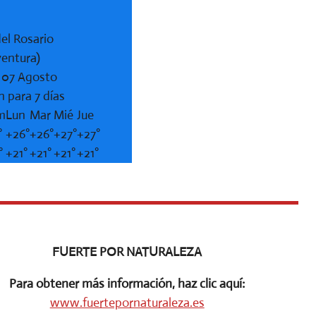
el Rosario
ventura)
, 07 Agosto
n para 7 días
m
Lun
Mar
Mié
Jue
°
+
26°
+
26°
+
27°
+
27°
°
+
21°
+
21°
+
21°
+
21°
FUERTE POR NATURALEZA
Para obtener más información, haz clic aquí:
www.fuertepornaturaleza.es