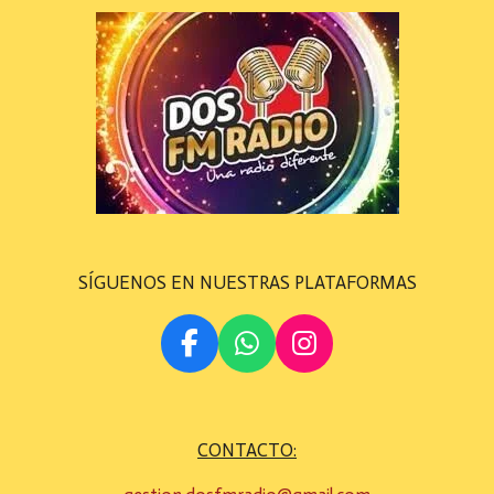
SÍGUENOS EN NUESTRAS PLATAFORMAS
F
W
I
A
H
N
C
A
S
E
T
T
CONTACTO:
B
S
A
O
A
G