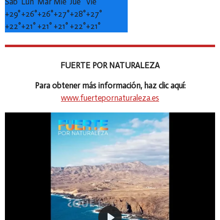
Sáb
Lun
Mar
Mié
Jue
Vie
+
29°
+
26°
+
26°
+
27°
+
28°
+
27°
+
22°
+
21°
+
21°
+
21°
+
22°
+
21°
FUERTE POR NATURALEZA
Para obtener más información, haz clic aquí:
www.fuertepornaturaleza.es