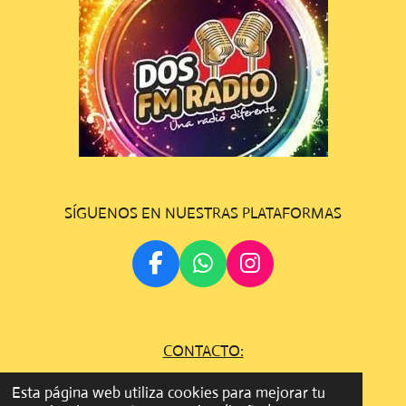
SÍGUENOS EN NUESTRAS PLATAFORMAS
F
W
I
A
H
N
C
A
S
E
T
T
CONTACTO:
B
S
A
O
A
G
gestion.dosfmradio@gmail.com
Esta página web utiliza cookies para mejorar tu
O
P
R