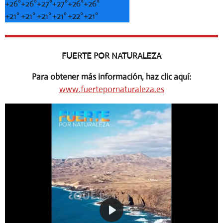
+
26°
+
26°
+
27°
+
27°
+
26°
+
26°
+
21°
+
21°
+
21°
+
21°
+
22°
+
21°
FUERTE POR NATURALEZA
Para obtener más información, haz clic aquí:
www.fuertepornaturaleza.es
P