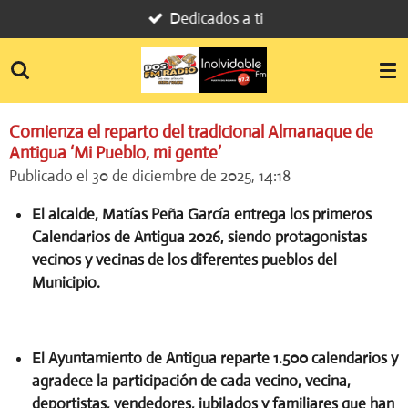
Dedicados a ti
Ir
al
contenido
principal
Comienza el reparto del tradicional Almanaque de
Antigua ‘Mi Pueblo, mi gente’
Publicado el 30 de diciembre de 2025, 14:18
El alcalde, Matías Peña García entrega los primeros
Calendarios de Antigua 2026, siendo protagonistas
vecinos y vecinas de los diferentes pueblos del
Municipio.
El Ayuntamiento de Antigua reparte 1.500 calendarios y
agradece la participación de cada vecino, vecina,
deportistas, vendedores, jubilados y familiares que han