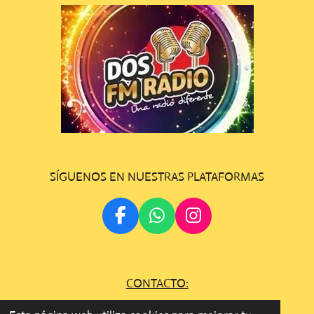
SÍGUENOS EN NUESTRAS PLATAFORMAS
F
W
I
A
H
N
C
A
S
E
T
T
CONTACTO:
B
S
A
O
A
G
gestion.dosfmradio@gmail.com