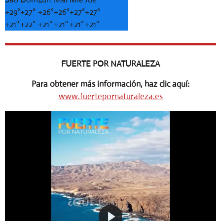
+
29°
+
27°
+
26°
+
26°
+
27°
+
27°
+
21°
+
22°
+
21°
+
21°
+
21°
+
21°
FUERTE POR NATURALEZA
Para obtener más información, haz clic aquí:
www.fuertepornaturaleza.es