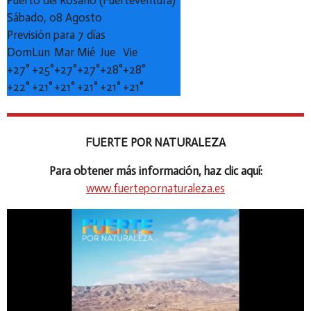
Sábado, 08 Agosto
Previsión para 7 días
Dom
Lun
Mar
Mié
Jue
Vie
+
27°
+
25°
+
27°
+
27°
+
28°
+
28°
+
22°
+
21°
+
21°
+
21°
+
21°
+
21°
FUERTE POR NATURALEZA
Para obtener más información, haz clic aquí:
www.fuertepornaturaleza.es