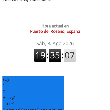
Hora actual en
Puerto del Rosario, España
+
29
°
C
H:
+
29°
L:
+
22°
Puerto del Rosario (Fuerteventura)