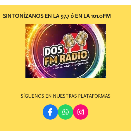
SINTONÍZANOS EN LA 97.7 ó EN LA 101.0FM
SÍGUENOS EN NUESTRAS PLATAFORMAS
F
W
I
A
H
N
C
A
S