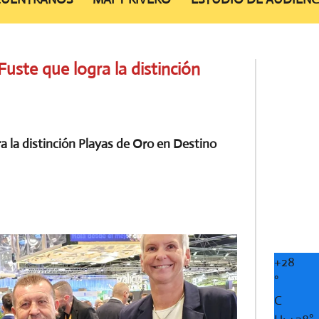
uste que logra la distinción
a la distinción Playas de Oro en Destino
+
28
°
C