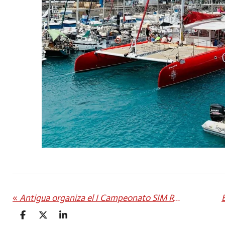
«
Antigua organiza el I Campeonato SIM Racing en Fuerteventura
C
C
C