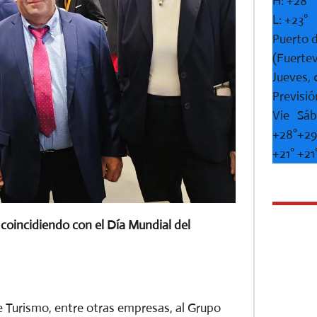
H:
+
28°
L:
+
23°
Puerto d
(Fuerte
Jueves,
Previsió
Vie
Sá
+
28°
+
29
+
21°
+
21
 coincidiendo con el Día Mundial del
 Turismo, entre otras empresas, al Grupo