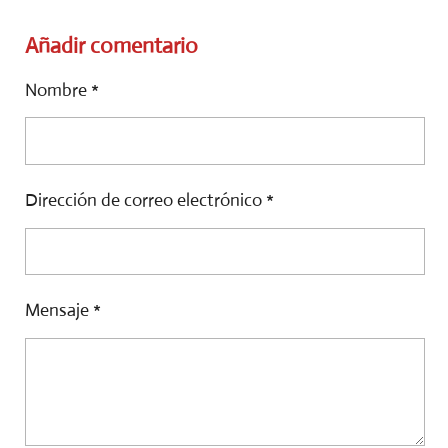
O
O
O
M
M
M
P
P
P
Añadir comentario
A
A
A
R
R
R
Nombre *
T
T
T
I
I
I
R
R
R
Dirección de correo electrónico *
Mensaje *