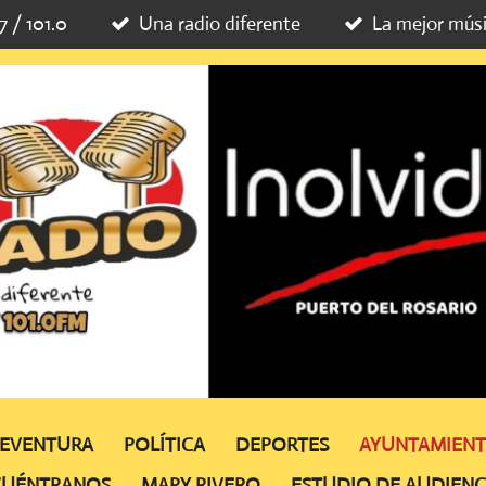
7 / 101.0
Una radio diferente
La mejor mús
TEVENTURA
POLÍTICA
DEPORTES
AYUNTAMIEN
CUÉNTRANOS
MAPY RIVERO
ESTUDIO DE AUDIENC