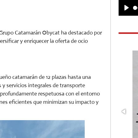
P
l
el Grupo Catamarán Obycat ha destacado por
a
rsificar y enriquecer la oferta de ocio
y
queño catamarán de 12 plazas hasta una
y servicios integrales de transporte
e, profundamente respetuosa con el entorno
nes eficientes que minimizan su impacto y