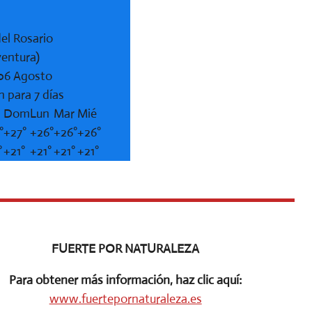
el Rosario
ventura)
 06 Agosto
n para 7 días
b
Dom
Lun
Mar
Mié
°
+
27°
+
26°
+
26°
+
26°
°
+
21°
+
21°
+
21°
+
21°
FUERTE POR NATURALEZA
Para obtener más información, haz clic aquí:
www.fuertepornaturaleza.es