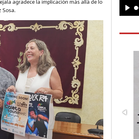
jala agradece la implicación más allá de lo
z Sosa.
P
l
a
y