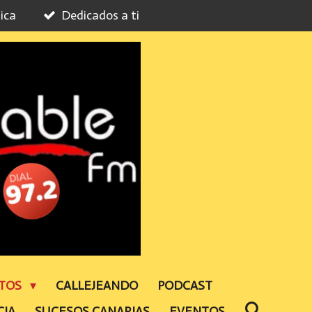
ica
Dedicados a ti
NTOS
CALLEJEANDO
PODCAST
CIA
SUCESOS CANARIAS
EVENTOS