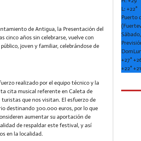
H:
+
29°
L:
+
22°
Puerto 
(Fuerte
untamiento de Antigua, la Presentación del
Sábado,
s cinco años sin celebrarse, vuelve con
Previsió
úblico, joven y familiar, celebrándose de
Dom
Lu
+
27°
+
2
+
22°
+
2
erzo realizado por el equipo técnico y la
sta cita musical referente en Caleta de
 turistas que nos visitan. El esfuerzo de
io destinando 300.000 euros, por lo que
e consideren aumentar su aportación de
lidad de respaldar este festival, y así
 en la localidad.