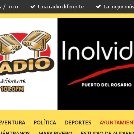
7 / 101.0
Una radio diferente
La mejor mús
TEVENTURA
POLÍTICA
DEPORTES
AYUNTAMIE
UÉNTRANOS
MAPY RIVERO
ESTUDIO DE AUDIEN