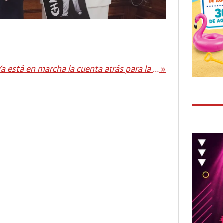
Ya está en marcha la cuenta atrás para la apasionante III OCR Danger Extreme en Caleta de Fuste
»