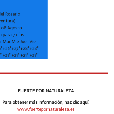
del Rosario
ventura)
 08 Agosto
n para 7 días
n
Mar
Mié
Jue
Vie
6°
+
26°
+
27°
+
28°
+
28°
1°
+
21°
+
21°
+
21°
+
21°
FUERTE POR NATURALEZA
Para obtener más información, haz clic aquí:
www.fuertepornaturaleza.es