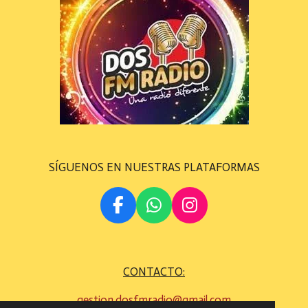
SÍGUENOS EN NUESTRAS PLATAFORMAS
F
W
I
A
H
N
C
A
S
E
T
T
CONTACTO:
B
S
A
O
A
G
gestion.dosfmradio@gmail.com