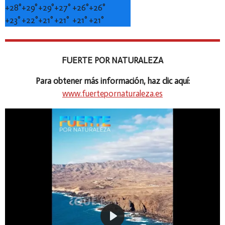
+
28°
+
29°
+
29°
+
27°
+
26°
+
26°
+
23°
+
22°
+
21°
+
21°
+
21°
+
21°
FUERTE POR NATURALEZA
Para obtener más información, haz clic aquí:
www.fuertepornaturaleza.es