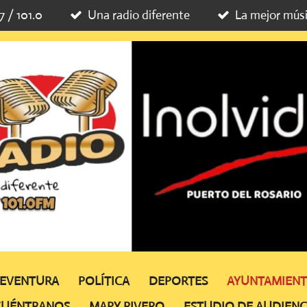
7 / 101.0
Una radio diferente
La mejor mús
TEVENTURA
POLÍTICA
DEPORTES
AYUNTAMIEN
CUÉNTRANOS
MAPY RIVERO
ESTUDIO DE AUDIENC