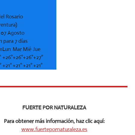
el Rosario
ventura)
, 07 Agosto
n para 7 días
m
Lun
Mar
Mié
Jue
°
+
26°
+
26°
+
26°
+
27°
°
+
21°
+
21°
+
21°
+
21°
FUERTE POR NATURALEZA
Para obtener más información, haz clic aquí:
www.fuertepornaturaleza.es