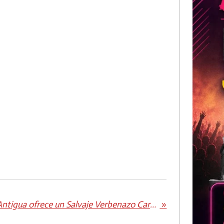
Antigua ofrece un Salvaje Verbenazo Carnavalero este sábado noche Premio al mejor y más participativo disfraz del Carnaval de Antigua
»