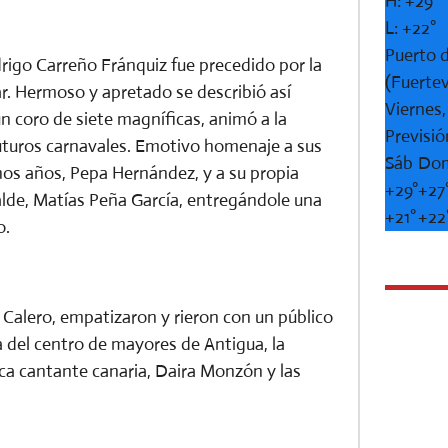
H:
+
29°
L:
+
22°
Puerto d
rigo Carreño Fránquiz fue precedido por la
(Fuerte
 Hermoso y apretado se describió así
Viernes
coro de siete magníficas, animó a la
Previsió
y futuros carnavales. Emotivo homenaje a sus
Sáb
Do
hos años, Pepa Hernández, y a su propia
+
29°
+
27
alde, Matías Peña García, entregándole una
+
21°
+
22
o.
Calero, empatizaron y rieron con un público
a del centro de mayores de Antigua, la
ica cantante canaria, Daira Monzón y las