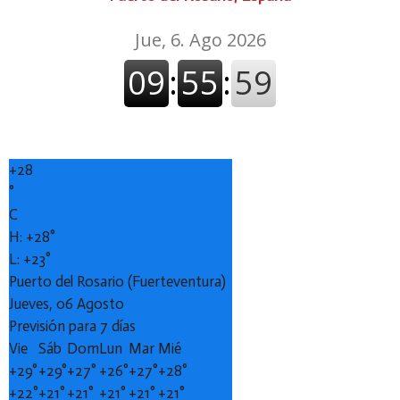
+
28
°
C
H:
+
28°
L:
+
23°
Puerto del Rosario (Fuerteventura)
Jueves, 06 Agosto
Previsión para 7 días
Vie
Sáb
Dom
Lun
Mar
Mié
+
29°
+
29°
+
27°
+
26°
+
27°
+
28°
+
22°
+
21°
+
21°
+
21°
+
21°
+
21°