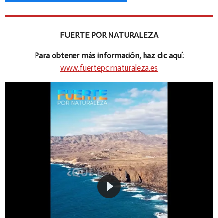
FUERTE POR NATURALEZA
Para obtener más información, haz clic aquí:
www.fuertepornaturaleza.es
P
l