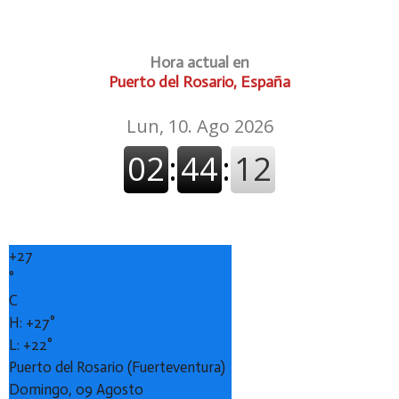
Hora actual en
Puerto del Rosario, España
+
27
°
C
H:
+
27°
L:
+
22°
Puerto del Rosario (Fuerteventura)
Domingo, 09 Agosto