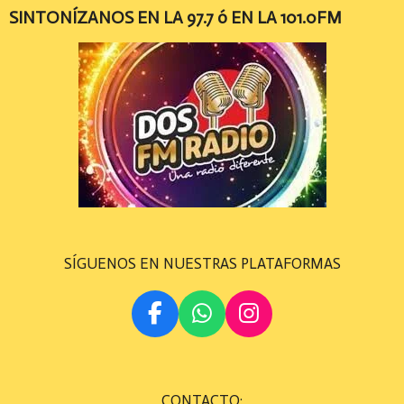
SINTONÍZANOS EN LA 97.7 ó EN LA 101.0FM
SÍGUENOS EN NUESTRAS PLATAFORMAS
F
W
I
A
H
N
C
A
S
E
T
T
CONTACTO: