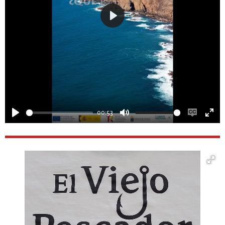
P
l
a
y
00:53
P
M
E
E
l
u
n
n
a
t
a
t
y
e
b
e
l
r
e
f
c
u
a
l