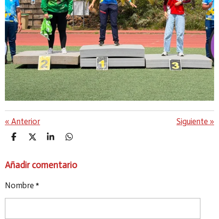
«
Anterior
Siguiente
»
C
C
C
C
O
O
O
O
M
M
M
M
Añadir comentario
P
P
P
P
A
A
A
A
R
R
R
R
Nombre *
T
T
T
T
I
I
I
I
R
R
R
R