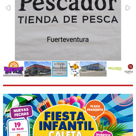
p
l
t
s
i
c
o
r
n
e
s
e
n