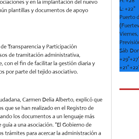
H:
+
28°
sociaciones y en la implantación del nuevo
L:
+
22°
mún plantillas y documentos de apoyo
Puerto d
(Fuerte
Viernes
Previsió
 de Transparencia y Participación
Sáb
Do
sos de tramitación administrativa,
+
29°
+
27
con el fin de facilitar la gestión diaria y
+
21°
+
22
s por parte del tejido asociativo.
iudadana, Carmen Delia Alberto, explicó que
s que se han realizado en el Registro de
ptando los documentos a un lenguaje más
e guía a una asociación. “El Gobierno de
os trámites para acercar la administración a