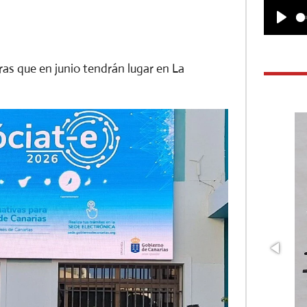
P
l
ras que en junio tendrán lugar en La
a
y