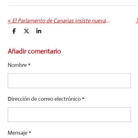
«
El Parlamento de Canarias insiste nuevamente en implementar la atención veterinaria 24 horas
C
C
C
O
O
O
M
M
M
P
P
P
Añadir comentario
A
A
A
R
R
R
Nombre *
T
T
T
I
I
I
R
R
R
Dirección de correo electrónico *
Mensaje *