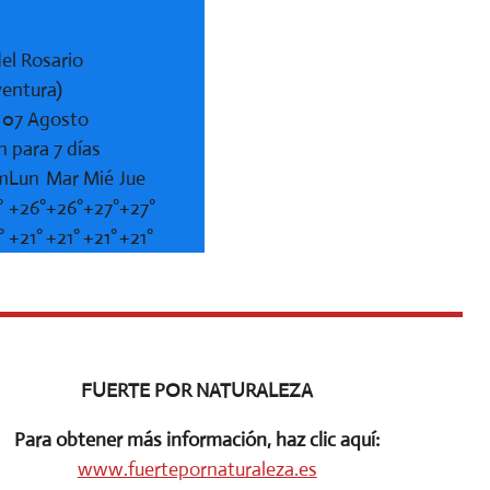
el Rosario
ventura)
, 07 Agosto
n para 7 días
m
Lun
Mar
Mié
Jue
°
+
26°
+
26°
+
27°
+
27°
°
+
21°
+
21°
+
21°
+
21°
FUERTE POR NATURALEZA
Para obtener más información, haz clic aquí:
www.fuertepornaturaleza.es