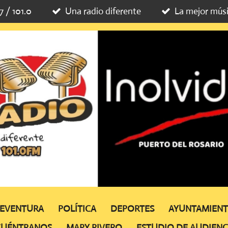
7 / 101.0
Una radio diferente
La mejor mús
TEVENTURA
POLÍTICA
DEPORTES
AYUNTAMIEN
CUÉNTRANOS
MAPY RIVERO
ESTUDIO DE AUDIENC