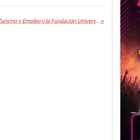
Turismo y Empleo y la Fundación Universitaria de Las Palmas llevan a Fuerteventura 'Enseñar para Emprender'
»