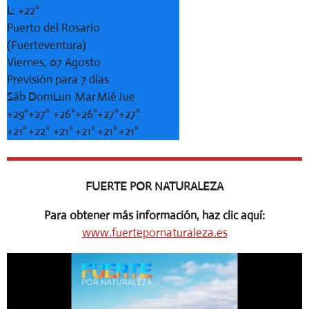
L:
+
22°
Puerto del Rosario
(Fuerteventura)
Viernes, 07 Agosto
Previsión para 7 días
Sáb
Dom
Lun
Mar
Mié
Jue
+
29°
+
27°
+
26°
+
26°
+
27°
+
27°
+
21°
+
22°
+
21°
+
21°
+
21°
+
21°
FUERTE POR NATURALEZA
Para obtener más información, haz clic aquí:
www.fuertepornaturaleza.es