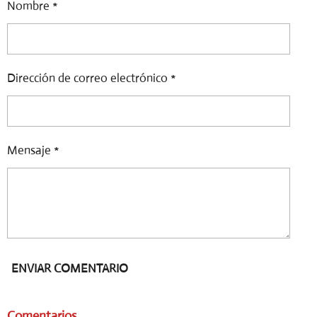
R
R
R
R
Nombre *
T
T
T
T
I
I
I
I
R
R
R
R
Dirección de correo electrónico *
Mensaje *
ENVIAR COMENTARIO
Comentarios