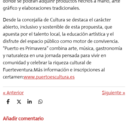
donde se podrán adquirir productos hechos a mano, arte
gráfico y elaboraciones tradicionales.
Desde la concejalía de Cultura se destaca el carácter
abierto, inclusivo y sostenible de esta propuesta, que
apuesta por el talento local, la educación artística y el
disfrute del espacio público como motor de convivencia.
“Puerto es Primavera” combina arte, música, gastronomía
y naturaleza en una jornada pensada para vivir en
comunidad y celebrar la riqueza cultural de
Fuerteventura.
Más información e inscripciones al
certamen:
www.puertoescultura.es
«
Anterior
Siguiente
»
C
C
C
C
O
O
O
O
M
M
M
M
Añadir comentario
P
P
P
P
A
A
A
A