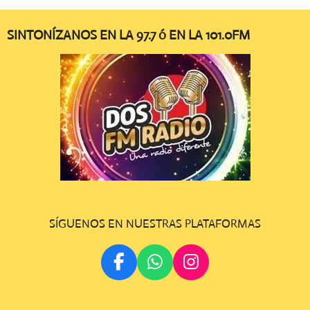
SINTONÍZANOS EN LA 97.7 ó EN LA 101.0FM
SÍGUENOS EN NUESTRAS PLATAFORMAS
F
W
I
A
H
N
C
A
S