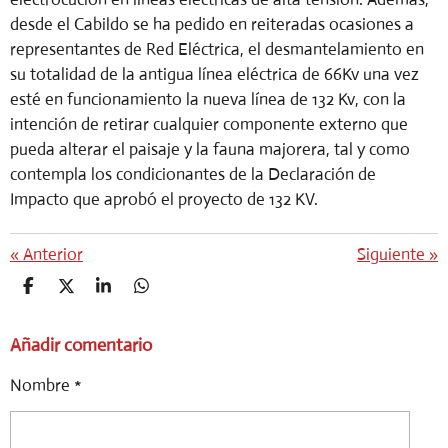
desde el Cabildo se ha pedido en reiteradas ocasiones a
representantes de Red Eléctrica, el desmantelamiento en
su totalidad de la antigua línea eléctrica de 66Kv una vez
esté en funcionamiento la nueva línea de 132 Kv, con la
intención de retirar cualquier componente externo que
pueda alterar el paisaje y la fauna majorera, tal y como
contempla los condicionantes de la Declaración de
Impacto que aprobó el proyecto de 132 KV.
«
Anterior
Siguiente
»
C
C
C
C
O
O
O
O
M
M
M
M
Añadir comentario
P
P
P
P
A
A
A
A
R
R
R
R
Nombre *
T
T
T
T
I
I
I
I
R
R
R
R