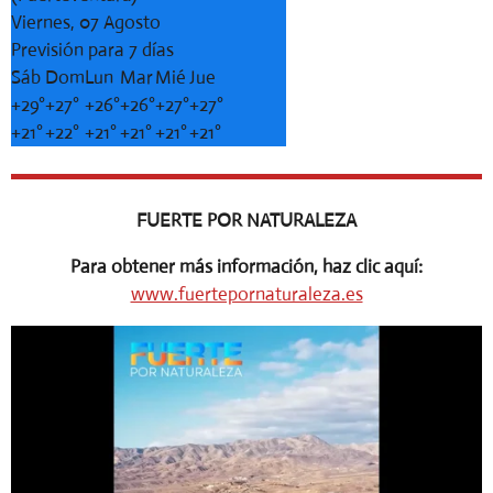
Viernes, 07 Agosto
Previsión para 7 días
Sáb
Dom
Lun
Mar
Mié
Jue
+
29°
+
27°
+
26°
+
26°
+
27°
+
27°
+
21°
+
22°
+
21°
+
21°
+
21°
+
21°
FUERTE POR NATURALEZA
Para obtener más información, haz clic aquí:
www.fuertepornaturaleza.es