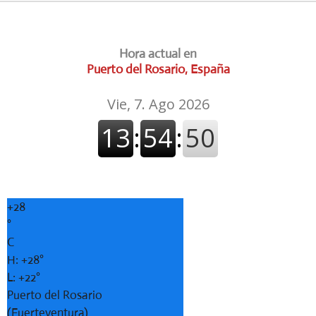
Hora actual en
Puerto del Rosario, España
+
28
°
C
H:
+
28°
L:
+
22°
Puerto del Rosario
(Fuerteventura)