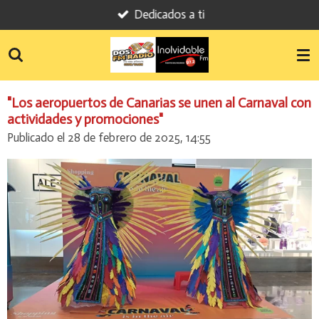
Dedicados a ti
Ir
al
contenido
principal
"Los aeropuertos de Canarias se unen al Carnaval con
actividades y promociones"
Publicado el 28 de febrero de 2025, 14:55