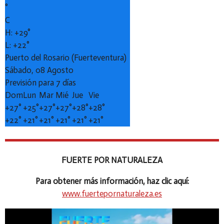
°
C
H:
+
29°
L:
+
22°
Puerto del Rosario (Fuerteventura)
Sábado, 08 Agosto
Previsión para 7 días
Dom
Lun
Mar
Mié
Jue
Vie
+
27°
+
25°
+
27°
+
27°
+
28°
+
28°
+
22°
+
21°
+
21°
+
21°
+
21°
+
21°
FUERTE POR NATURALEZA
Para obtener más información, haz clic aquí:
www.fuertepornaturaleza.es