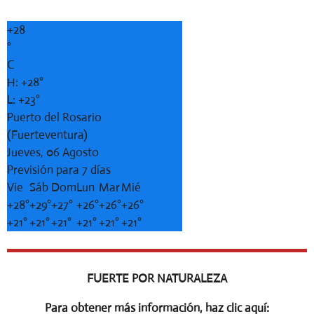
+
28
°
C
H:
+
28°
L:
+
23°
Puerto del Rosario
(Fuerteventura)
Jueves, 06 Agosto
Previsión para 7 días
Vie
Sáb
Dom
Lun
Mar
Mié
+
28°
+
29°
+
27°
+
26°
+
26°
+
26°
+
21°
+
21°
+
21°
+
21°
+
21°
+
21°
FUERTE POR NATURALEZA
Para obtener más información, haz clic aquí: