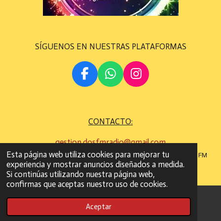
SÍGUENOS EN NUESTRAS PLATAFORMAS
F
W
I
A
H
N
C
A
S
E
T
T
CONTACTO:
B
S
A
O
A
G
gestion.dosfmradio@gmail.com
O
P
R
Esta página web utiliza cookies para mejorar tu
©
Todos los derechos son reservados
2022 - 2023 DOS FM
K
P
A
experiencia y mostrar anuncios diseñados a medida.
RADIO
M
Si continúas utilizando nuestra página web,
confirmas que aceptas nuestro uso de cookies.
Aceptar
Correo electrónico
WhatsApp