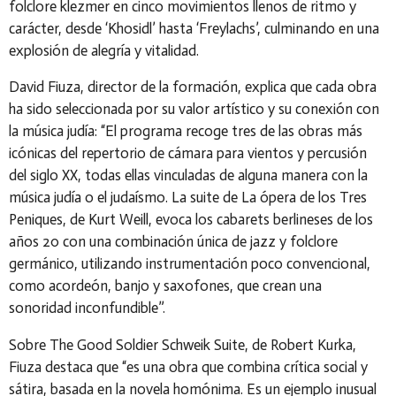
folclore klezmer en cinco movimientos llenos de ritmo y
carácter, desde
‘Khosidl’
hasta
‘Freylachs’
, culminando en una
explosión de alegría y vitalidad.
David Fiuza, director de la formación, explica que cada obra
ha sido seleccionada por su valor artístico y su conexión con
la música judía: “El programa recoge tres de las obras más
icónicas del repertorio de cámara para vientos y percusión
del siglo XX, todas ellas vinculadas de alguna manera con la
música judía o el judaísmo. La suite de
La ópera de los Tres
Peniques
, de Kurt Weill, evoca los cabarets berlineses de los
años 20 con una combinación única de jazz y folclore
germánico, utilizando instrumentación poco convencional,
como acordeón, banjo y saxofones, que crean una
sonoridad inconfundible”.
Sobre
The Good Soldier Schweik Suite
, de Robert Kurka,
Fiuza destaca que “es una obra que combina crítica social y
sátira, basada en la novela homónima. Es un ejemplo inusual