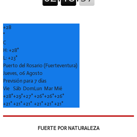
+
28
°
C
H:
+
28°
L:
+
23°
Puerto del Rosario (Fuerteventura)
Jueves, 06 Agosto
Previsión para 7 días
Vie
Sáb
Dom
Lun
Mar
Mié
+
28°
+
29°
+
27°
+
26°
+
26°
+
26°
+
21°
+
21°
+
21°
+
21°
+
21°
+
21°
FUERTE POR NATURALEZA