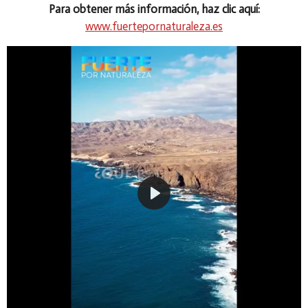
Para obtener más información, haz clic aquí:
www.fuertepornaturaleza.es
P
l
a
y