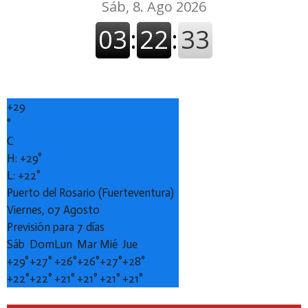
+
29
°
C
H:
+
29°
L:
+
22°
Puerto del Rosario (Fuerteventura)
Viernes, 07 Agosto
Previsión para 7 días
Sáb
Dom
Lun
Mar
Mié
Jue
+
29°
+
27°
+
26°
+
26°
+
27°
+
28°
+
22°
+
22°
+
21°
+
21°
+
21°
+
21°