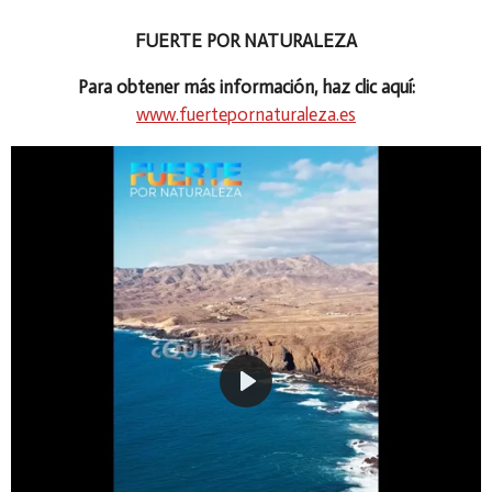
FUERTE POR NATURALEZA
Para obtener más información, haz clic aquí:
www.fuertepornaturaleza.es
P
l
a