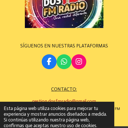
SÍGUENOS EN NUESTRAS PLATAFORMAS
F
W
I
A
H
N
C
A
S
E
T
T
CONTACTO:
B
S
A
O
A
G
gestion.dosfmradio@gmail.com
O
P
R
Esta página web utiliza cookies para mejorar tu
©
Todos los derechos son reservados
2022 - 2023 DOS FM
K
P
A
experiencia y mostrar anuncios diseñados a medida.
RADIO
M
Si continúas utilizando nuestra página web,
confirmas que aceptas nuestro uso de cookies.