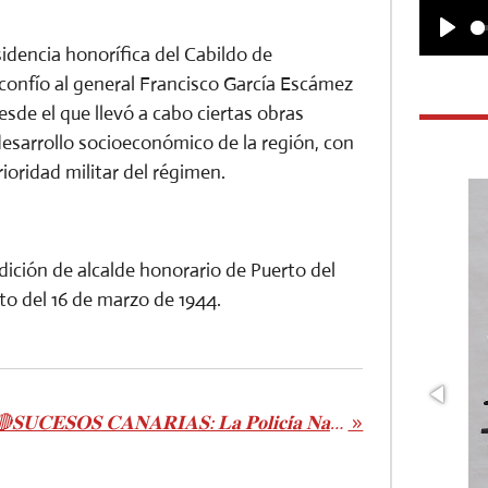
P
esidencia honorífica del Cabildo de
 confío al general Francisco García Escámez
l
sde el que llevó a cabo ciertas obras
a
esarrollo socioeconómico de la región, con
y
oridad militar del régimen.
dición de alcalde honorario de Puerto del
to del 16 de marzo de 1944.
🔴𝐒𝐔𝐂𝐄𝐒𝐎𝐒 𝐂𝐀𝐍𝐀𝐑𝐈𝐀𝐒: 𝐋𝐚 𝐏𝐨𝐥𝐢𝐜𝐢́𝐚 𝐍𝐚𝐜𝐢𝐨𝐧𝐚𝐥 𝐝𝐞𝐭𝐢𝐞𝐧𝐞 𝐚𝐥 𝐚𝐮𝐭𝐨𝐫 𝐝𝐞 𝐯𝐚𝐫𝐢𝐨𝐬 𝐝𝐞𝐥𝐢𝐭𝐨𝐬 𝐝𝐞 𝐡𝐨𝐦𝐢𝐜𝐢𝐝𝐢𝐨 𝐩𝐨𝐫 𝐢𝐦𝐩𝐫𝐮𝐝𝐞𝐧𝐜𝐢𝐚 𝐲 𝐜𝐨𝐧𝐭𝐫𝐚 𝐥𝐨𝐬 𝐝𝐞𝐫𝐞𝐜𝐡𝐨𝐬 𝐝𝐞 𝐥𝐨𝐬 𝐜𝐢𝐮𝐝𝐚𝐝𝐚𝐧𝐨𝐬 𝐞𝐱𝐭𝐫𝐚𝐧𝐣𝐞𝐫𝐨𝐬
»