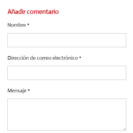
M
M
M
P
P
P
Añadir comentario
A
A
A
R
R
R
Nombre *
T
T
T
I
I
I
R
R
R
Dirección de correo electrónico *
Mensaje *