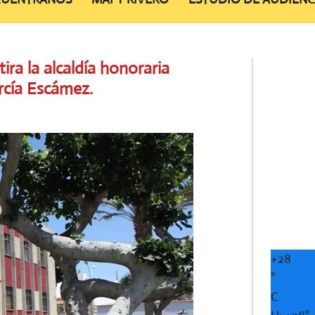
ra la alcaldía honoraria
rcía Escámez.
+
28
°
C