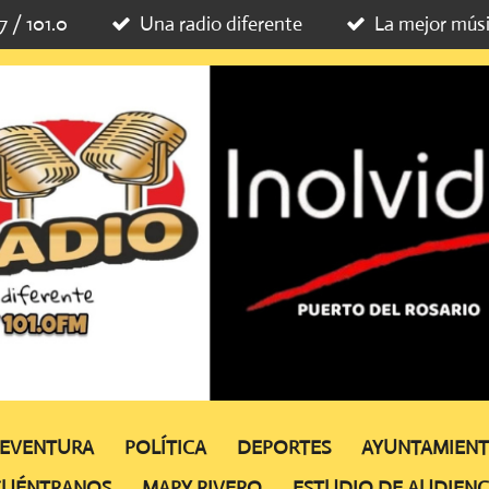
7 / 101.0
Una radio diferente
La mejor mús
TEVENTURA
POLÍTICA
DEPORTES
AYUNTAMIEN
CUÉNTRANOS
MAPY RIVERO
ESTUDIO DE AUDIENC