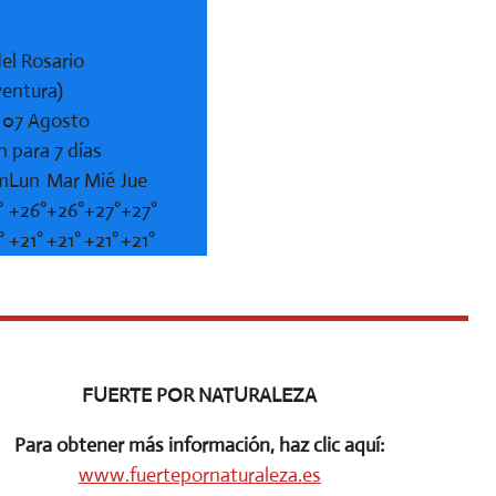
el Rosario
ventura)
, 07 Agosto
n para 7 días
m
Lun
Mar
Mié
Jue
°
+
26°
+
26°
+
27°
+
27°
°
+
21°
+
21°
+
21°
+
21°
FUERTE POR NATURALEZA
Para obtener más información, haz clic aquí:
www.fuertepornaturaleza.es