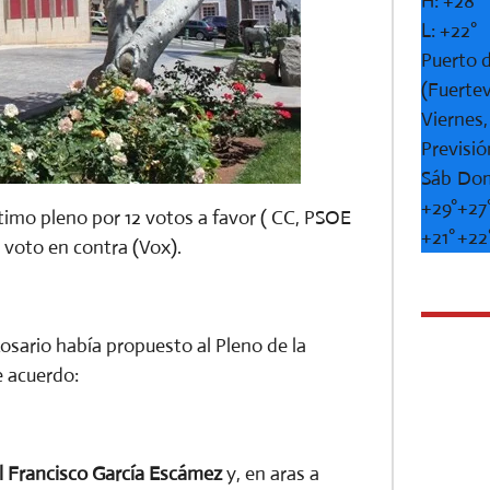
H:
+
28°
L:
+
22°
Puerto d
(Fuerte
Viernes
Previsió
Sáb
Do
+
29°
+
27
último pleno por 12 votos a favor ( CC, PSOE
+
21°
+
22
 voto en contra (Vox).
sario había propuesto al Pleno de la
e acuerdo:
al Francisco García Escámez
y, en aras a