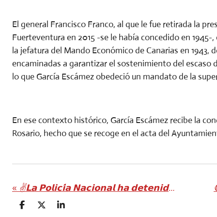
El general Francisco Franco, al que le fue retirada la pr
Fuerteventura en 2015 -se le había concedido en 1945-,
la jefatura del Mando Económico de Canarias en 1943, de
encaminadas a garantizar el sostenimiento del escaso d
lo que García Escámez obedeció un mandato de la superi
En ese contexto histórico, García Escámez recibe la con
Rosario, hecho que se recoge en el acta del Ayuntamien
«
✌️𝗟𝗮 𝗣𝗼𝗹𝗶𝗰𝗶́𝗮 𝗡𝗮𝗰𝗶𝗼𝗻𝗮𝗹 𝗵𝗮 𝗱𝗲𝘁𝗲𝗻𝗶𝗱𝗼 𝗮 𝗱𝗼𝘀 𝗵𝗼𝗺𝗯𝗿𝗲𝘀 𝗽𝗼𝗿 𝗱𝗲𝗹𝗶𝘁𝗼 𝗱𝗲 𝗵𝘂𝗿𝘁𝗼
C
C
C
O
O
O