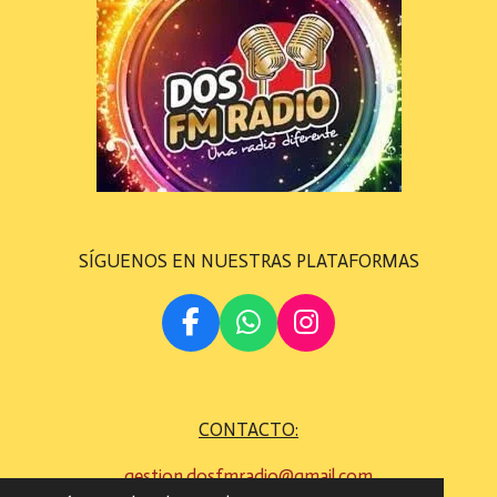
SÍGUENOS EN NUESTRAS PLATAFORMAS
F
W
I
A
H
N
C
A
S
E
T
T
CONTACTO:
B
S
A
O
A
G
gestion.dosfmradio@gmail.com
O
P
R