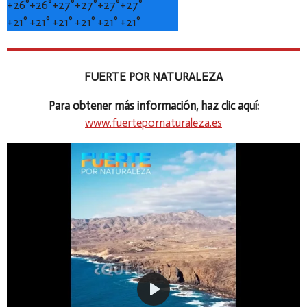
+
26°
+
26°
+
27°
+
27°
+
27°
+
27°
+
21°
+
21°
+
21°
+
21°
+
21°
+
21°
FUERTE POR NATURALEZA
Para obtener más información, haz clic aquí:
www.fuertepornaturaleza.es
P