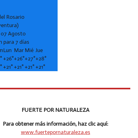
del Rosario
ventura)
, 07 Agosto
n para 7 días
m
Lun
Mar
Mié
Jue
°
+
26°
+
26°
+
27°
+
28°
°
+
21°
+
21°
+
21°
+
21°
FUERTE POR NATURALEZA
Para obtener más información, haz clic aquí:
www.fuertepornaturaleza.es