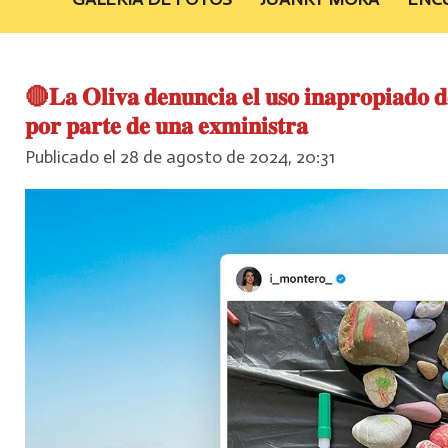
🔴𝐋𝐚 𝐎𝐥𝐢𝐯𝐚 𝐝𝐞𝐧𝐮𝐧𝐜𝐢𝐚 𝐞𝐥 𝐮𝐬𝐨 𝐢𝐧𝐚𝐩𝐫𝐨𝐩𝐢𝐚𝐝𝐨 𝐝𝐞
𝐩𝐨𝐫 𝐩𝐚𝐫𝐭𝐞 𝐝𝐞 𝐮𝐧𝐚 𝐞𝐱𝐦𝐢𝐧𝐢𝐬𝐭𝐫𝐚
Publicado el 28 de agosto de 2024, 20:31