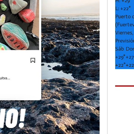
H:
+
29°
L:
+
22°
Puerto 
(Fuerte
Viernes
Previsió
Sáb
Do
+
29°
+
27
+
22°
+
22