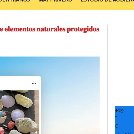
 𝐞𝐥𝐞𝐦𝐞𝐧𝐭𝐨𝐬 𝐧𝐚𝐭𝐮𝐫𝐚𝐥𝐞𝐬 𝐩𝐫𝐨𝐭𝐞𝐠𝐢𝐝𝐨𝐬
+
29
°
C