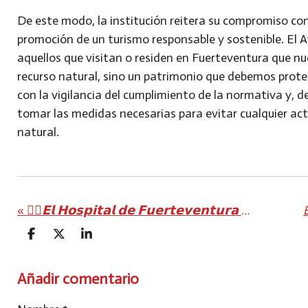
De este modo, la institución reitera su compromiso co
promoción de un turismo responsable y sostenible. El 
aquellos que visitan o residen en Fuerteventura que nu
recurso natural, sino un patrimonio que debemos proteg
con la vigilancia del cumplimiento de la normativa y, 
tomar las medidas necesarias para evitar cualquier ac
natural.
«
✌🏻𝗘𝗹 𝗛𝗼𝘀𝗽𝗶𝘁𝗮𝗹 𝗱𝗲 𝗙𝘂𝗲𝗿𝘁𝗲𝘃𝗲𝗻𝘁𝘂𝗿𝗮 𝗽𝗼𝗻𝗲 𝗲𝗻 𝗺𝗮𝗿𝗰𝗵𝗮 𝘂𝗻𝗮 𝗶𝗻𝗻𝗼𝘃𝗮𝗱𝗼𝗿𝗮 𝘁𝗲́𝗰𝗻𝗶𝗰𝗮 𝗮𝗺𝗯𝘂𝗹𝗮𝘁𝗼𝗿𝗶𝗮 𝗽𝗮𝗿𝗮 𝘁𝗿𝗮𝘁𝗮𝗿 𝗹𝗮𝘀 𝗵𝗲𝗿𝗻𝗶𝗮𝘀 𝗱𝗶𝘀𝗰𝗮𝗹𝗲𝘀
C
C
C
O
O
O
M
M
M
P
P
P
Añadir comentario
A
A
A
R
R
R