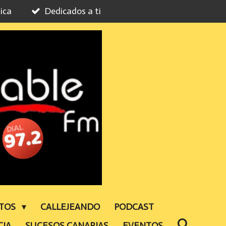
ica
Dedicados a ti
NTOS
CALLEJEANDO
PODCAST
CIA
SUCESOS CANARIAS
EVENTOS