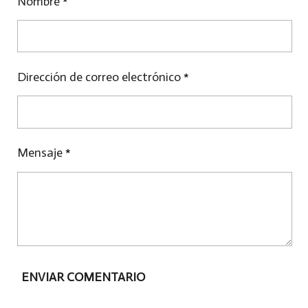
Nombre *
T
T
T
I
I
I
R
R
R
Dirección de correo electrónico *
Mensaje *
ENVIAR COMENTARIO