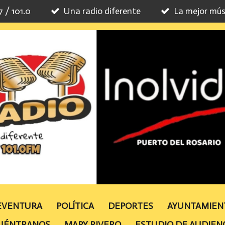
7 / 101.0
Una radio diferente
La mejor mús
TEVENTURA
POLÍTICA
DEPORTES
AYUNTAMIE
UÉNTRANOS
MAPY RIVERO
ESTUDIO DE AUDIEN