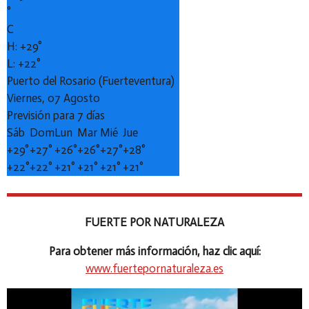
°
C
H:
+
29°
L:
+
22°
Puerto del Rosario (Fuerteventura)
Viernes, 07 Agosto
Previsión para 7 días
Sáb
Dom
Lun
Mar
Mié
Jue
+
29°
+
27°
+
26°
+
26°
+
27°
+
28°
+
22°
+
22°
+
21°
+
21°
+
21°
+
21°
FUERTE POR NATURALEZA
Para obtener más información, haz clic aquí:
www.fuertepornaturaleza.es