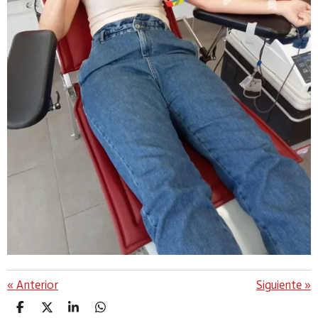
«
Anterior
Siguiente
»
C
C
C
C