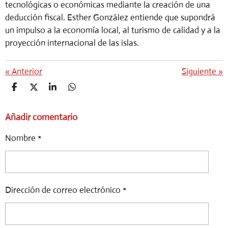
tecnológicas o económicas mediante la creación de una
deducción fiscal. Esther González entiende que supondrá
un impulso a la economía local, al turismo de calidad y a la
proyección internacional de las islas.
«
Anterior
Siguiente
»
C
C
C
C
O
O
O
O
M
M
M
M
Añadir comentario
P
P
P
P
A
A
A
A
R
R
R
R
Nombre *
T
T
T
T
I
I
I
I
R
R
R
R
Dirección de correo electrónico *