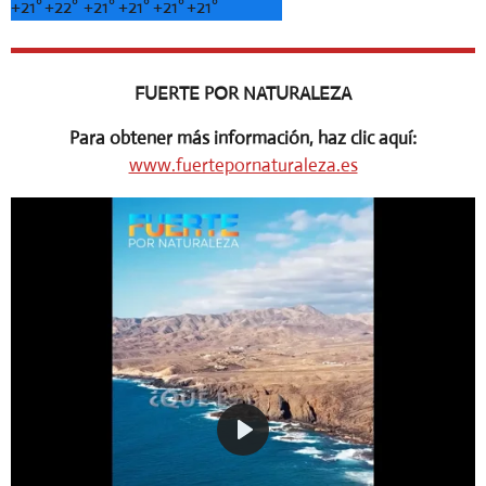
+
21°
+
22°
+
21°
+
21°
+
21°
+
21°
FUERTE POR NATURALEZA
Para obtener más información, haz clic aquí:
www.fuertepornaturaleza.es
P
l