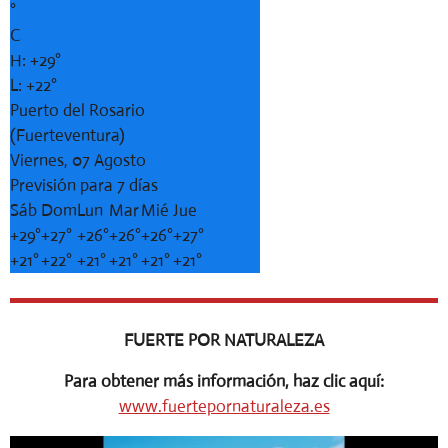
°
C
H:
+
29°
L:
+
22°
Puerto del Rosario
(Fuerteventura)
Viernes, 07 Agosto
Previsión para 7 días
Sáb
Dom
Lun
Mar
Mié
Jue
+
29°
+
27°
+
26°
+
26°
+
26°
+
27°
+
21°
+
22°
+
21°
+
21°
+
21°
+
21°
FUERTE POR NATURALEZA
Para obtener más información, haz clic aquí:
www.fuertepornaturaleza.es