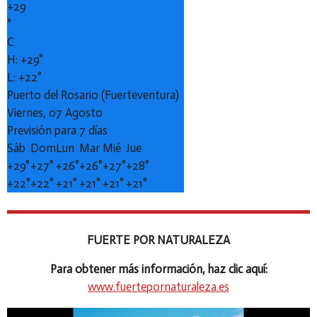
+
29
°
C
H:
+
29°
L:
+
22°
Puerto del Rosario (Fuerteventura)
Viernes, 07 Agosto
Previsión para 7 días
Sáb
Dom
Lun
Mar
Mié
Jue
+
29°
+
27°
+
26°
+
26°
+
27°
+
28°
+
22°
+
22°
+
21°
+
21°
+
21°
+
21°
FUERTE POR NATURALEZA
Para obtener más información, haz clic aquí:
www.fuertepornaturaleza.es